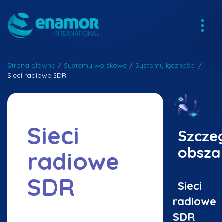
Strona główna
/
Systemy wojskowe
/
Systemy łączności
/
Sieci radiowe SDR
Sieci
Szcze
obsza
radiowe
SDR
Sieci
radiowe
SDR