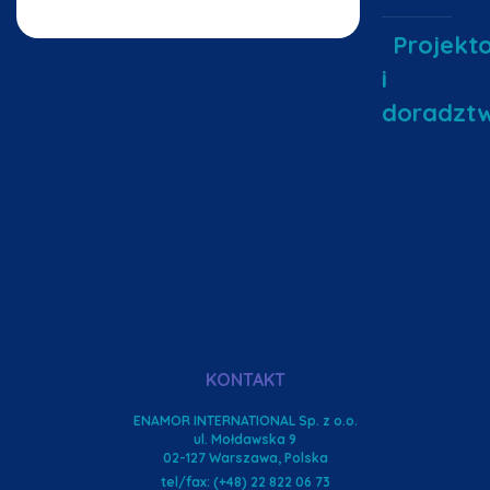
Projekt
i
doradzt
KONTAKT
ENAMOR INTERNATIONAL Sp. z o.o.
ul. Mołdawska 9
02-127 Warszawa, Polska
tel/fax: (+48) 22 822 06 73