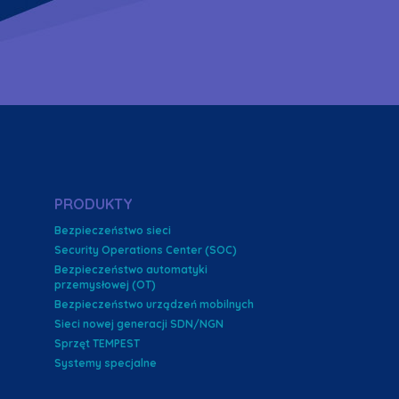
PRODUKTY
Bezpieczeństwo sieci
Security Operations Center (SOC)
Bezpieczeństwo automatyki
przemysłowej (OT)
Bezpieczeństwo urządzeń mobilnych
Sieci nowej generacji SDN/NGN
Sprzęt TEMPEST
Systemy specjalne