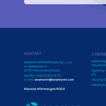
KONTAKT
CYBER
Automaty
ENAMOR INTERNATIONAL Sp. z o.o.
infrastru
ul. Mołdawska 9
02-127 Warszawa, Polska
Systemy i
(IT)
tel/fax: (+48) 22 822 06 73
e-mail:
enamorint@enamorint.com
Security 
Szkolenia 
Klauzula informacyjna RODO