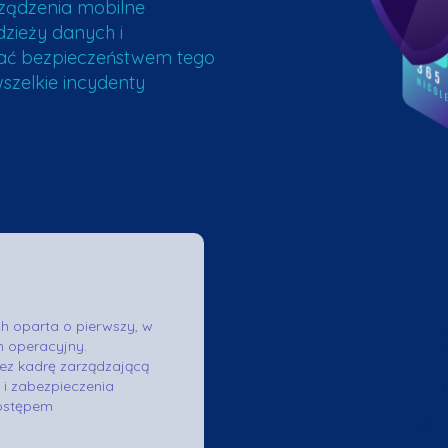
ządzenia mobilne
zieży danych i
ać bezpieczeństwem tego
szelkie incydenty
h oparta o pierwszy, w
m operacyjny.
ez kadrę zarządzającą
 i zabezpieczenia
dostępem