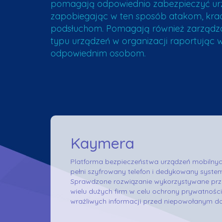
pomagają odpowiednio zabezpieczyć ur
zapobiegając w ten sposób atakom, krad
podsłuchom. Pomagają również zarządz
typu urządzeń w organizacji raportując w
odpowiednim osobom.
Kaymera
Platforma bezpieczeństwa urządzeń mobilnyc
pełni szyfrowany telefon i dedykowany syste
Sprawdzone rozwiązanie wykorzystywane prz
wielu dużych firm w celu ochrony prywatności
wrażliwych informacji przed niepowołanym 