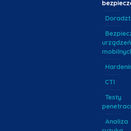
bezpiecz
Doradz
Bezpiec
urządzeń
mobilnyc
Hardeni
CTI
Testy
penetrac
Analiza
ryzyka