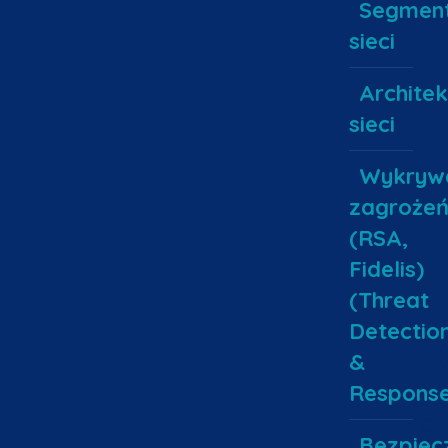
Segment
sieci
Architek
sieci
Wykryw
zagroże
(RSA,
Fidelis)
(Threat
Detectio
&
Response
Bezpiec