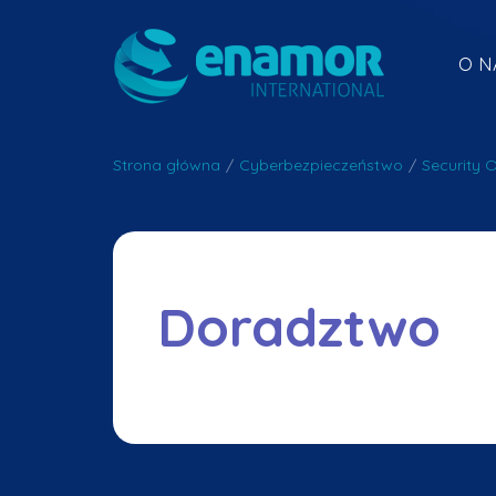
O N
Strona główna
/
Cyberbezpieczeństwo
/
Security 
Doradztwo