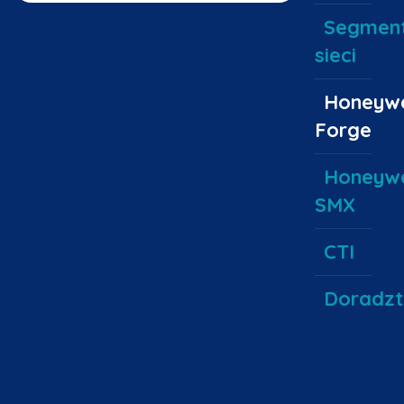
Segment
sieci
Honeywe
Forge
Honeywe
SMX
CTI
Doradz